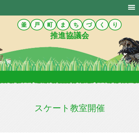
釜
戸
町
ま
ち
づ
く
り
推進協議会
スケート教室開催