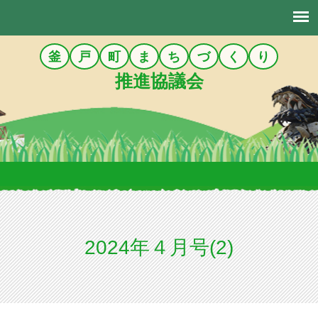
釜
戸
町
ま
ち
づ
く
り
推進協議会
2024年４月号(2)