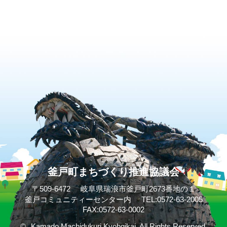
釜戸町まちづくり推進協議会
〒509-6472
岐阜県瑞浪市釜戸町2673番地の１
釜戸コミュニティーセンター内
TEL:0572-63-2005
FAX:0572-63-0002
©
Kamado Machidukuri Kyohgikai. All Rights Reserved.