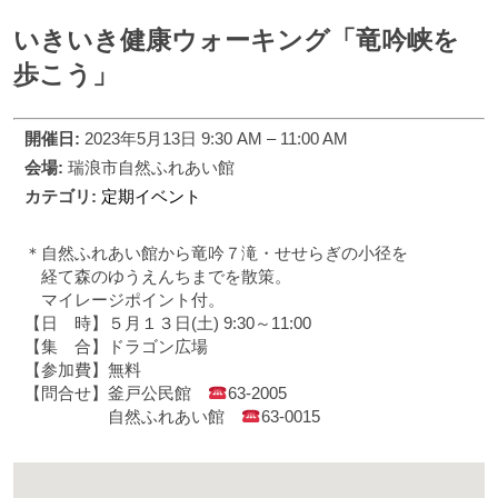
いきいき健康ウォーキング「竜吟峡を
歩こう」
開催日:
2023年5月13日 9:30 AM
–
11:00 AM
会場:
瑞浪市自然ふれあい館
カテゴリ:
定期イベント
＊自然ふれあい館から竜吟７滝・せせらぎの小径を
経て森のゆうえんちまでを散策。
マイレージポイント付。
【日 時】５月１３日(土) 9:30～11:00
【集 合】ドラゴン広場
【参加費】無料
【問合せ】釜戸公民館
63-2005
自然ふれあい館
63-0015