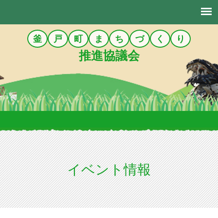
釜
戸
町
ま
ち
づ
く
り
推進協議会
イベント情報